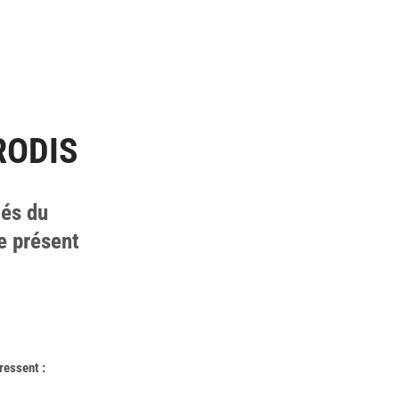
RODIS
gés du
e présent
ressent :